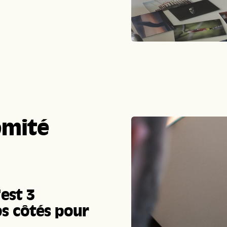
omité
est 3
os côtés pour