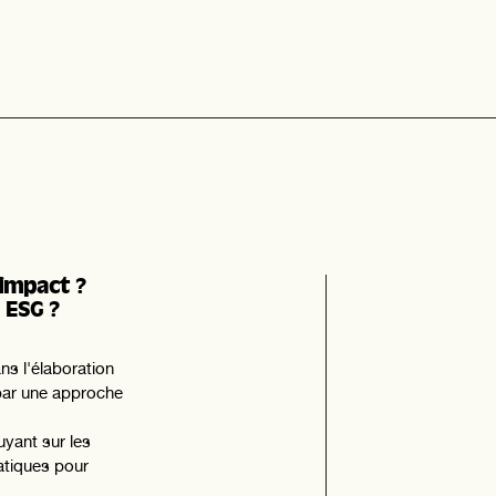
ar des
es
'impact ?
n
ESG
?
s l'élaboration
par une approche
yant sur les
atiques pour