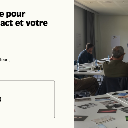
e pour
act et votre
teur ;
s